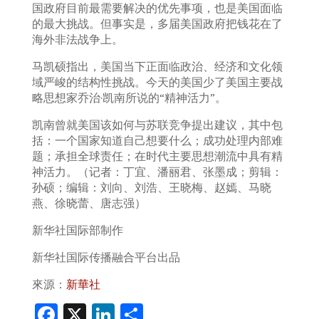
国政府目前最需要解决的优先事项，也是美国面临
的最大挑战。但事实是，多届美国政府把钱花在了
海外非法战争上。
马凯硕指出，美国当下正面临政治、经济和文化领
域严峻的结构性挑战。今天的美国少了美国主要战
略思想家乔治·凯南所说的“精神活力”。
凯南曾就美国该如何与苏联竞争提出建议，其中包
括：一个国家知道自己想要什么；成功处理内部难
题；承担全球责任；在时代主要思想潮流中具有精
神活力。（记者：丁宜、潘丽君、张墨成；剪辑：
孙硕；编辑：刘向、刘浩、王晓梅、赵嫣、马晓
燕、徐晓蕾、唐志强）
新华社国际部制作
新华社国际传播融合平台出品
來源：
新華社
Fa
X
Li
S