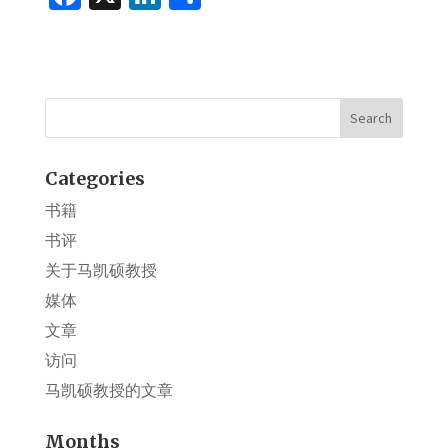
ce
n
h
b
ke
ar
o
dI
e
o
n
k
Categories
书籍
书评
关于马凯硕教授
媒体
文章
访问
马凯硕教授的文章
Months