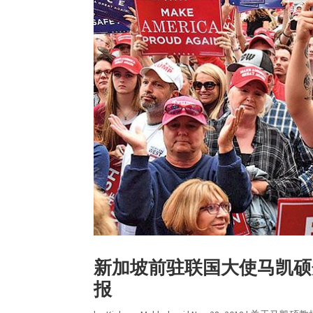
新加坡前驻联国大使马凯硕
报