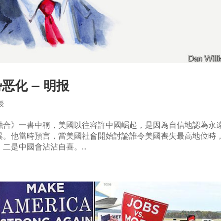
恶化 – 明报
授
大融合》一書中稱，美國以往容許中國崛起，是因為自信地認為永
異。他當時預言，當美國社會開始討論誰令美國喪失最高地位時
是中國會沾沾自喜。...