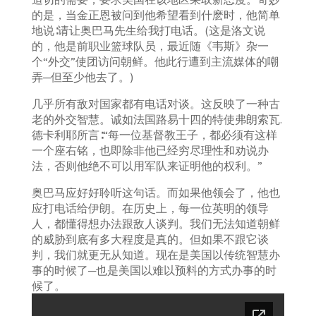
的是，当金正恩被问到他希望看到什麽时，他简单
地说∶请让奥巴马先生给我打电话。(这是洛文说
的，他是前职业篮球队员，最近随《韦斯》杂一
个“外交”使团访问朝鲜。他此行遭到主流媒体的嘲
弄─但至少他去了。)
几乎所有敌对国家都有电话对谈。这反映了一种古
老的外交智慧。诚如法国路易十四的特使弗朗索瓦.
德卡利耶所言∶“每一位基督教王子，都必须有这样
一个座右铭，也即除非他已经穷尽理性和劝说办
法，否则他绝不可以用军队来证明他的权利。”
奥巴马应好好聆听这句话。而如果他领会了，他也
应打电话给伊朗。在历史上，每一位英明的领导
人，都懂得想办法跟敌人谈判。我们无法知道朝鲜
的威胁到底有多大程度是真的。但如果不跟它谈
判，我们就更无从知道。现在是美国以传统智慧办
事的时候了─也是美国以难以预料的方式办事的时
候了。