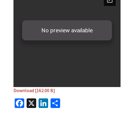
Download [162.00 B]
Facebook
X
LinkedIn
Share