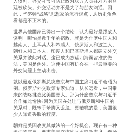
人谈判。外交礼节可防止敌对双方人员在对方的宫
廷被砍头。外交活动并不是为了与朋友沟通。因
此，华盛顿“战略”思想家的流行观点，从历史角色
看都是不正常的。
世界其他国家已得出一个结论，认为最好是跟敌人
谈判，哪怕是数千年的宿敌。就是为什麽中国人和
越南人、土耳其人和希腊人、俄罗斯人和波兰人、
朝鲜人和日本人、印度人和巴基斯坦人都建立外交
关系并彼此对话。这已成为放诸四海而皆准的做
法，美国是例外。这使中国有机会在一些最重要的
外交问题上主动出击。
就以最近俄罗斯总统普京与中国主席习近平会晤为
例。俄罗斯外交政策专家知道，从长远看，中国带
来的战略挑战比美国更大。那为什麽普京与习近平
合作如此愉快?因为美国在处理与俄罗斯和中国的
关系时，既笨手笨脚又丢脸。更糟糕的是，美国很
少人知道丢脸的程度。
朝鲜是美国改变其做法的一个好机会。现在有一种
迫切的需要，要求美国在该地区采取新态度。奇妙