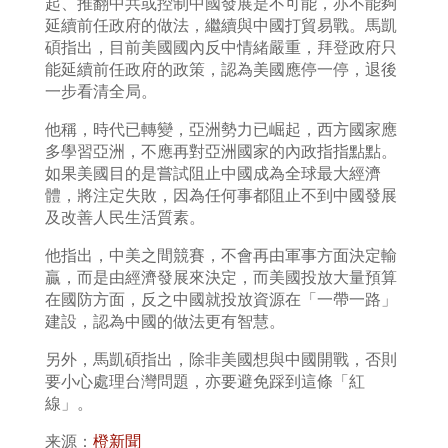
起、推翻中共或控制中國發展是不可能，亦不能夠
延續前任政府的做法，繼續與中國打貿易戰。馬凱
碩指出，目前美國國內反中情緒嚴重，拜登政府只
能延續前任政府的政策，認為美國應停一停，退後
一步看清全局。
他稱，時代已轉變，亞洲勢力已崛起，西方國家應
多學習亞洲，不應再對亞洲國家的內政指指點點。
如果美國目的是嘗試阻止中國成為全球最大經濟
體，將注定失敗，因為任何事都阻止不到中國發展
及改善人民生活質素。
他指出，中美之間競賽，不會再由軍事方面決定輸
贏，而是由經濟發展來決定，而美國投放大量預算
在國防方面，反之中國就投放資源在「一帶一路」
建設，認為中國的做法更有智慧。
另外，馬凱碩指出，除非美國想與中國開戰，否則
要小心處理台灣問題，亦要避免踩到這條「紅
線」。
来源：
橙新聞