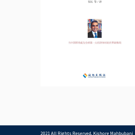
2021 All Rights Reserved, Kishore Mahbubani