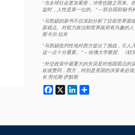
“当全球社会更加紧密，冲突也随之而来。
益时，人性是第一位的。”
— 联合国前秘书长
“马凯硕的新书不仅深刻分析了目前世界面临
新观点。对权力政治和世界政府有兴趣的人
斯卡尔·拉米
“马凯硕批判性地对西方提出了挑战，引人
这一点十分重要。”
— 哈佛大学教授、《软
“外交政策中最重大的失误是对他国观点的
欢或赞同，西方，特别是美国的决策者必须
长 劳伦斯·萨默斯
Facebook
X
LinkedIn
Share