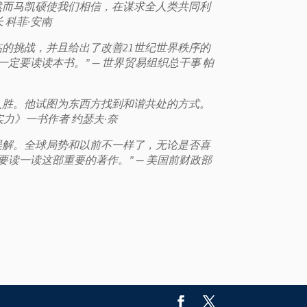
然而马凯硕使我们相信，在谋求全人类共同利
 科菲·安南
的挑战，并且给出了改善21世纪世界秩序的
一定要读读本书。”
— 世界贸易组织总干事 帕
入胜。他试图为东西方找到和谐共处的方式。
实力》一书作者 约瑟夫·奈
误解。全球局势和以前不一样了，无论是否喜
要读一读这部重
要的著作。”
— 美国前财政部